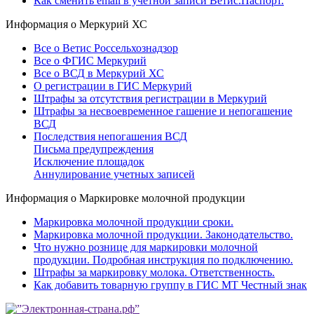
Как сменить email в учетной записи Ветис.Паспорт.
Информация о Меркурий ХС
Все о Ветис Россельхознадзор
Все о ФГИС Меркурий
Все о ВСД в Меркурий ХС
О регистрации в ГИС Меркурий
Штрафы за отсутствия регистрации в Меркурий
Штрафы за несвоевременное гашение и непогашение
ВСД
Последствия непогашения ВСД
Письма предупреждения
Исключение площадок
Аннулирование учетных записей
Информация о Маркировке молочной продукции
Маркировка молочной продукции сроки.
Маркировка молочной продукции. Законодательство.
Что нужно рознице для маркировки молочной
продукции. Подробная инструкция по подключению.
Штрафы за маркировку молока. Ответственность.
Как добавить товарную группу в ГИС МТ Честный знак