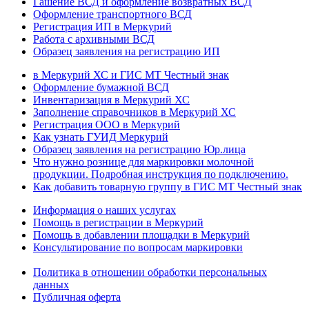
Гашение ВСД и оформление возвратных ВСД
Оформление транспортного ВСД
Регистрация ИП в Меркурий
Работа с архивными ВСД
Образец заявления на регистрацию ИП
в Меркурий ХС и ГИС МТ Честный знак
Оформление бумажной ВСД
Инвентаризация в Меркурий ХС
Заполнение справочников в Меркурий ХС
Регистрация ООО в Меркурий
Как узнать ГУИД Меркурий
Образец заявления на регистрацию Юр.лица
Что нужно рознице для маркировки молочной
продукции. Подробная инструкция по подключению.
Как добавить товарную группу в ГИС МТ Честный знак
Информация о наших услугах
Помощь в регистрации в Меркурий
Помощь в добавлении площадки в Меркурий
Консультирование по вопросам маркировки
Политика в отношении обработки персональных
данных
Публичная оферта