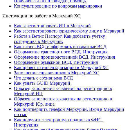
Получить GUID площадки, помощь.
Консультирование по вопросам маркировки
Инструкции по работе в Меркурий ХС
Как зарегистрировать ИП в Меркурий
Как зарегистрировать юридическому лицу в Меркурий
Работа в Ветис Паспорт. Как добавить учетку
сотрудника в Меркурий.
Как гасить ВСД и оформлять возвратные ВСД
Оформление транспортного ВСД. Инструкция
Оформление производственной ВСД. Инструкция
Оформление бумажной ВСД. Инструкция
Как провести инвентаризацию в Меркурий ХС
Заполнение справочников в Меркурий ХС
Что делать с архивными ВСД
Как узнать GUID Меркурий
Образец заполнения заявления на регистрацию в
Меркурий ИП
Образец заполнения заявления на регистрацию в
Меркурий Юр. лица
Как подтвердить телефон Меркурий. Вход в Меркурий
по смс
Как получить электронную подпись в ФНС.
Инструкция