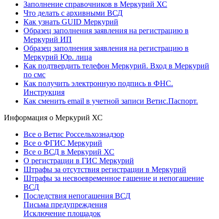
Заполнение справочников в Меркурий ХС
Что делать с архивными ВСД
Как узнать GUID Меркурий
Образец заполнения заявления на регистрацию в
Меркурий ИП
Образец заполнения заявления на регистрацию в
Меркурий Юр. лица
Как подтвердить телефон Меркурий. Вход в Меркурий
по смс
Как получить электронную подпись в ФНС.
Инструкция
Как сменить email в учетной записи Ветис.Паспорт.
Информация о Меркурий ХС
Все о Ветис Россельхознадзор
Все о ФГИС Меркурий
Все о ВСД в Меркурий ХС
О регистрации в ГИС Меркурий
Штрафы за отсутствия регистрации в Меркурий
Штрафы за несвоевременное гашение и непогашение
ВСД
Последствия непогашения ВСД
Письма предупреждения
Исключение площадок