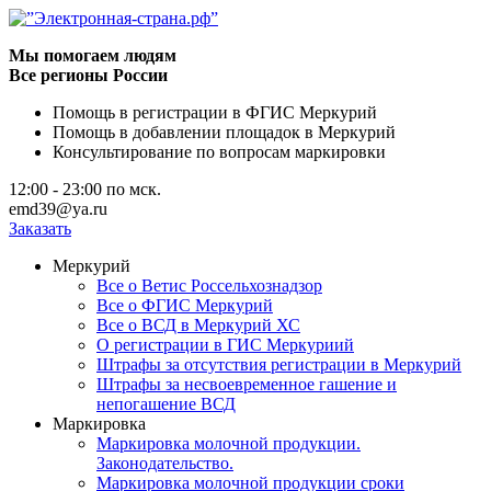
Мы помогаем людям
Все регионы России
Помощь в регистрации в ФГИС Меркурий
Помощь в добавлении площадок в Меркурий
Консультирование по вопросам маркировки
12:00 - 23:00
по мск.
emd39@ya.ru
Заказать
Меркурий
Все о Ветис Россельхознадзор
Все о ФГИС Меркурий
Все о ВСД в Меркурий ХС
О регистрации в ГИС Меркуриий
Штрафы за отсутствия регистрации в Меркурий
Штрафы за несвоевременное гашение и
непогашение ВСД
Маркировка
Маркировка молочной продукции.
Законодательство.
Маркировка молочной продукции сроки